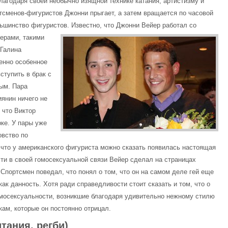
агодаря своей необычно изящной технике катания, артистизму и
тсменов-фигуристов Джонни прыгает, а затем вращается по часовой
ольшинство фигуристов.
Известно, что Джонни Вейер работал со
ерами, такими
 Галина
енно особенное
ступить в брак с
ым. Пара
иянин ничего не
 что Виктор
ке. У пары уже
овство по
что у американского фигуриста можно сказать появилась настоящая
ти в своей гомосексуальной связи Вейер сделал на страницах
Спортсмен поведал, что понял о том, что он на самом деле гей еще
как данность. Хотя ради справедливости стоит сказать и том, что о
омосексуальности, возникшие благодаря удивительно нежному стилю
кам, которые он постоянно отрицал.
тания, регби)