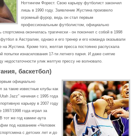
Ноттингем Форест. Свою карьеру футболист закончил
лишь в 1990 году. Заявление Жустина произвело
огромный фурор, ведь он стал первым
профессиональным футболистом, официально
 спортсмена окончилась трагически - он покончил с собой в 1998
в футбол в Австралии, однако и его тренер и его команда оказывали
е на Жустина. Кроме того, желтая пресса постоянно распускала
й попытки изнасилования 17-ти летнего парня. И даже снятие
ду недостаточности улик желтую прессу не волновало.
ания, баскетбол)
первым официально
 за такие известные клубы как
 "Utah Jazz" начиная с 1995 года
спортивную карьеру в 2007 году
е 1997/1998 года играл за
В тот же год каминг-аута
афии под названием «Человек
 спортсмена с детских лет и до