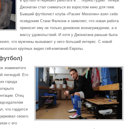
в футбол и перешел работать в … порностудию. Теперь
Джонатан стал сниматься во взрослом кино для геев.
Бывший футболист клуба «Расинг Мехелен» взял себе
псевдоним Стани Фалконе и заявляет, что новая работа
приносит ему не только денежное вознаграждение, а и
массу удовольствий. И хотя у Джонатана раньше была
понял, что мужчины вызывают у него больший интерес. С новой
несколько крупных видео гей-компаний Европы.
футбол)
ок знаменитого
й легендой. Его
 из города
 открыто
ентации. Отец
редседателем
л, что гордится
держивал своего
вязи с его