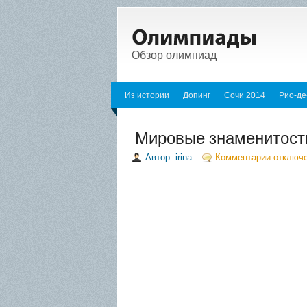
Обзор олимпиад
Из истории
Допинг
Сочи 2014
Рио-де
Мировые знаменитости
Автор: irina
Комментарии отключ