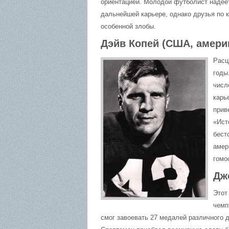
ориентацией. Молодой футболист надеетс
дальнейшей карьере, однако друзья по 
особенной злобы.
Дэйв Копей (США, амери
Расц
годы
числ
карь
прив
«Ист
бест
амер
гомо
Дж
Этот
чемп
смог завоевать 27 медалей различного д