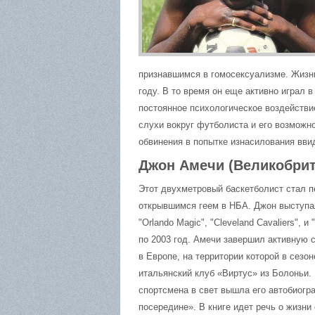
признавшимся в гомосексуализме. Жизнь
году. В то время он еще активно играл 
постоянное психологическое воздействи
слухи вокруг футболиста и его возможно
обвинения в попытке изнасилования вви
Джон Амечи (Великобрит
Этот двухметровый баскетболист стал 
открывшимся геем в НБА. Джон выступал
"Orlando Magic", "Cleveland Cavaliers", и
по 2003 год. Амечи завершил активную 
в Европе, на территории которой в сезон
итальянский клуб «Виртус» из Болоньи. 
спортсмена в свет вышла его автобиогр
посередине». В книге идет речь о жизни