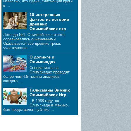
Известно, что судья, считающий круги
в ...
10 интересных
фактов из истории
древних
Олимпийских игр
Легенда №1. Олимпийские атлеты
соревновались обнаженными.
Оказывается все древние греки,
участвующие ...
О допинге и
Олимпиадах
Специалисты на
Олимпиадах проводят
более чем 4.5 тысячи анализов
каждого ...
Талисманы Зимних
Олимпийских Игр
В 1968 году, на
Олимпиаде в Мехико,
был представлен публике ...