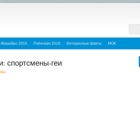
-Жанейро 2016
Пхёнчхан 2018
Интересные факты
МОК
: спортсмены-геи
ены