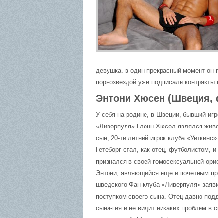
девушка, в один прекрасный момент он 
порнозвездой уже подписали контракты 
Энтони Хюсен (Швеция, 
У себя на родине, в Швеции, бывший игр
«Ливерпуля» Гленн Хюсел являлся живо
сын, 20-ти летний игрок клуба «Уиткинс»
Гетеборг стал, как отец, футболистом, и
признался в своей гомосексуальной ори
Энтони, являющийся еще и почетным п
шведского Фан-клуба «Ливерпуля» заяви
поступком своего сына. Отец давно под
сына-гея и не видит никаких проблем в с