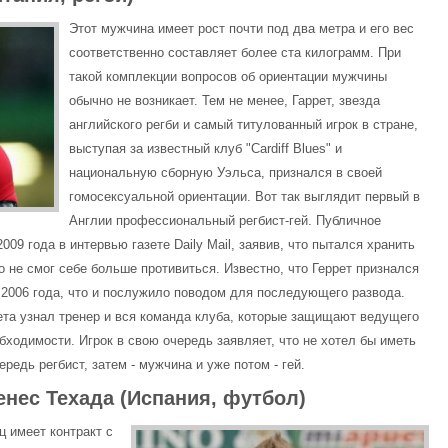
Этот мужчина имеет рост почти под два метра и его вес
соответственно составляет более ста килограмм. При
такой комплекции вопросов об ориентации мужчины
обычно не возникает. Тем не менее, Гаррет, звезда
английского регби и самый титулованный игрок в стране,
выступая за известный клуб "Cardiff Blues" и
национальную сборную Уэльса, признался в своей
гомосексуальной ориентации. Вот так выглядит первый в
Англии профессиональный регбист-гей. Публичное
09 года в интервью газете Daily Mail, заявив, что пытался хранить
о не смог себе больше противиться. Известно, что Геррет признался
 2006 года, что и послужило поводом для последующего развода.
рета узнал тренер и вся команда клуба, которые защищают ведущего
бходимости. Игрок в свою очередь заявляет, что не хотел бы иметь
ередь регбист, затем - мужчина и уже потом - гей.
енес Техада (Испания, футбол)
ц имеет контракт с