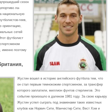
едпрошедший сезон
Депортиво ла-
за национальную
футболистов-геев,
ю ориентацию,
циальных сетей
Этот футболист
 спортсменом
, именно поэтому
британия,
Жустин вошел в историю английского футбола тем, что
он стал первым темнокожим спортсменом, за трансфер
которого заплатили, миллион фунтов стерлингов. Это
событие произошло в далеком 1981 году. За свою карьеру
Жустин успел сыграть под знаменами таких известных
клубов как Норвич Сити, Манчестир Сити, Вест Хэм и