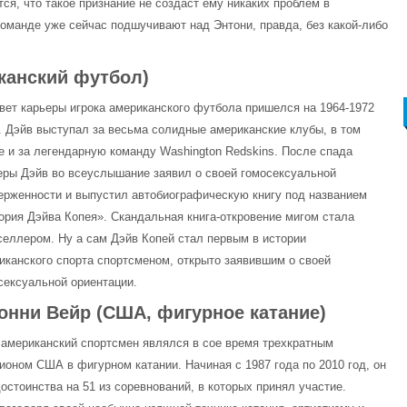
я, что такое признание не создаст ему никаких проблем в
команде уже сейчас подшучивают над Энтони, правда, без какой-либо
канский футбол)
вет карьеры игрока американского футбола пришелся на 1964-1972
. Дэйв выступал за весьма солидные американские клубы, в том
е и за легендарную команду Washington Redskins. После спада
еры Дэйв во всеуслышание заявил о своей гомосексуальной
ерженности и выпустил автобиографическую книгу под названием
ория Дэйва Копея». Скандальная книга-откровение мигом стала
селлером. Ну а сам Дэйв Копей стал первым в истории
иканского спорта спортсменом, открыто заявившим о своей
сексуальной ориентации.
онни Вейр (США, фигурное катание)
 американский спортсмен являлся в сое время трехкратным
ионом США в фигурном катании. Начиная с 1987 года по 2010 год, он
остоинства на 51 из соревнований, в которых принял участие.