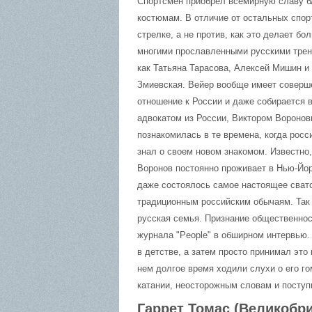
Спортсмен приобрел всемирную славу бл
костюмам. В отличие от остальных спор
стрелке, а не против, как это делает б
многими прославленными русскими трен
как Татьяна Тарасова, Алексей Мишин и
Змиевская. Вейер вообще имеет соверш
отношение к России и даже собирается в
адвокатом из России, Виктором Воронов
познакомилась в те времена, когда росс
знал о своем новом знакомом. Известно,
Воронов постоянно проживает в Нью-Йор
даже состоялось самое настоящее сват
традиционным российским обычаям. Так 
русская семья. Признание общественнос
журнала "People" в обширном интервью. 
в детстве, а затем просто принимал это 
нем долгое время ходили слухи о его г
катании, неосторожным словам и поступ
Гаррет Томас (Великобри