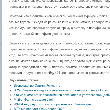
стремительно растущих норвежцев, далее "кленовых листьев" жду
групповых игр, Канаде предстоит сразиться с реальным сопернико
Отметим, что в олимпийском мужском хоккейном турнире играют 1
разные группы, исходя из рейтинга ИИХФ. Все команды продолжают
четыре лучшие сборные получают прямую путевку в полуфинал, 
дополнительный квалификационный круг.
Стоит сказать, пары данного этапа плей-офф составляются исход
группового раунда. В квалификационной игре, пятая команда сраз
и т.д. То есть, фактически любая сборная турнира, проиграв практ
в конце может стать чемпионом. Однако для этого нужно четыре р
которые проводятся в очень плотном режиме. Квалификационные и
февраля, полуфиналы пройдут 21 февраля, матч за третье место 
Случайные статьи
Возрождение Олимпийских игр
В Уимблдоне пройдут соревнования по теннису в рамках Олим
Кто из знаменитых спортсменов признался в употреблении доп
Майкл Фелпс сделал это!
WADA не допустило сто спортсменов к Олимпиаде
В Токио пройдет Олимпиада 2020!