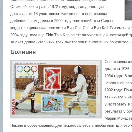
Олимпийских играх в 1972 году, когда их делегация
достигла аж 18 участников. Ближе всего спортсмены
добрались к медалям в 2000 году австралийском Сиднее,
когда женщины-тяжелоатлетки Вин Свэ Свэ и Вин Кай Тхи смогли за
2004 году, лучница Thin Thin Khaing стала участницей настоящей 
за счет дополнительных трех выстрелов и выявивших победительн
Боливия
Спортсмены из
далеком 1936 
1964 года. В 
небольшой пере
1992 году. Пон
так ничего и н
участвовать в
результат у б
Марии Монасте
Пекине в соревнованиях для тяжелоатлетов в необычном для этого 