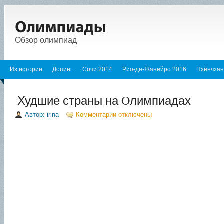
Обзор олимпиад
Из истории
Допинг
Сочи 2014
Рио-де-Жанейро 2016
Пхёнчхан
Худшие страны на Oлимпиадах
Автор: irina
Комментарии отключены