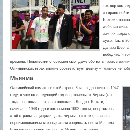
тех пор команд
за право войти
В этом отноше
добился лишь 
зимних видах с
хуже. Так, в 2
Дачири Шерпа 
победителя той
времени. Непальский спортсмен смог даже обогнать троих лыжнико
Олимпийских играх вполне соответствует девизу – главное не побе
Мьянма
Олимпийский комитет в этой стране был создан лишь в 1947
году, а уже на следующий год спортсмены от Бирмы (так
тогда называлась страна) поехали в Лондон. Кстати,
начиная с 1948 года и заканчивая 1992 годом, спортсмены
этой страны защищали цвета Бирмы, а затем (в связи с
переименованием страны) стали защищать цвета Мьянмы.
Больше всего спортсменов от Мьянмы выступило на