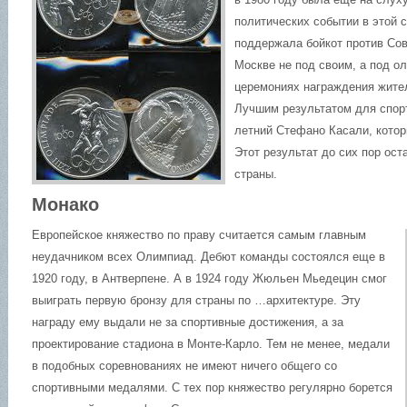
политических событии в этой с
поддержала бойкот против Сов
Москве не под своим, а под о
церемониях награждения жител
Лучшим результатом для спорт
летний Стефано Касали, котор
Этот результат до сих пор ос
страны.
Монако
Европейское княжество по праву считается самым главным
неудачником всех Олимпиад. Дебют команды состоялся еще в
1920 году, в Антверпене. А в 1924 году Жюльен Мьедецин смог
выиграть первую бронзу для страны по …архитектуре. Эту
награду ему выдали не за спортивные достижения, а за
проектирование стадиона в Монте-Карло. Тем не менее, медали
в подобных соревнованиях не имеют ничего общего со
спортивными медалями. С тех пор княжество регулярно борется