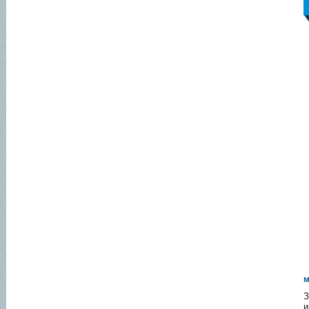
м
З
и