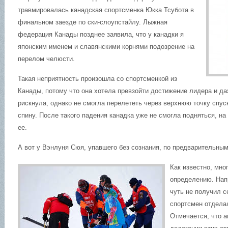
травмировалась канадская спортсменка Юкка Тсубота в
финальном заезде по ски-слоупстайлу. Лыжная
федерация Канады позднее заявила, что у канадки я
японским именем и славянскими корнями подозрение на
перелом челюсти.
Такая неприятность произошла со спортсменкой из
Канады, потому что она хотела превзойти достижение лидера и да
рискнула, однако не смогла перелететь через верхнюю точку спу
спину. После такого падения канадка уже не смогла подняться, на
ее.
А вот у Вэнлуня Сюя, упавшего без сознания, по предварительны
Как известно, мно
определению. Нап
чуть не получил с
спортсмен отдела
Отмечается, что а